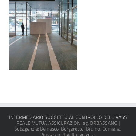
INTERMEDIARIO SOGGETTO AL CONTROLLO DELL’IVASS
REALE MUTUA ASSICURAZIONI ag. ORBASSANO |
Subagenzie: Beinasco, Borgaretto, Bruino, Cumiana,
Piossasco, Rivalta, Volvera.