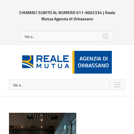
Salta
al
CHIAMACI SUBITO AL NUMERO 011-9002334 | Reale
contenuto
Mutua Agenzia di Orbassano
Vai a...
Vai a...