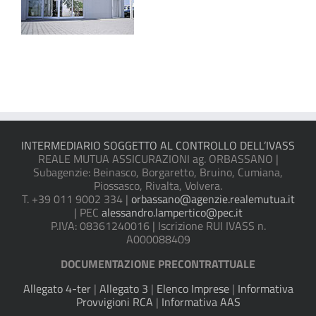
INTERMEDIARIO SOGGETTO AL CONTROLLO DELL’IVASS
REALE MUTUA ASSICURAZIONI ag. ORBASSANO |
Subagenzie: Beinasco, Borgaretto, Bruino, Cumiana,
Piossasco, Rivalta, Volvera.
T. +39 011 9002 334 |
orbassano@agenzie.realemutua.it
| PEC
alessandro.lampertico@pec.it
P.IVA: 08361240016 | Iscrizione RUI IVASS n.
A000088409
DOCUMENTAZIONE PRECONTRATTUALE
Allegato 4-ter
|
Allegato 3
|
Elenco Imprese
|
Informativa
Provvigioni RCA
|
Informativa AAS