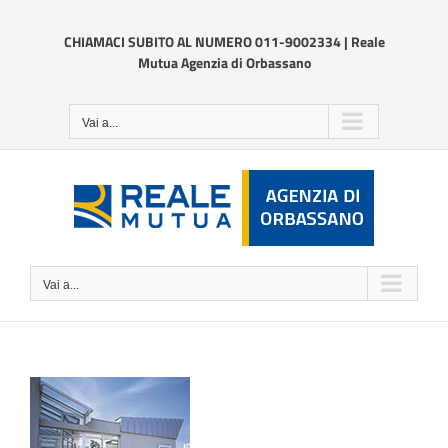
Salta
al
CHIAMACI SUBITO AL NUMERO 011-9002334 | Reale
contenuto
Mutua Agenzia di Orbassano
Vai a...
Vai a...