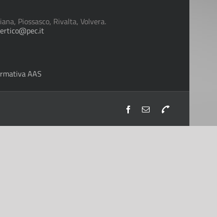
, Piossasco, Rivalta, Volvera.
ertico@pec.it
ormativa AAS
Facebook
Email
Telefono