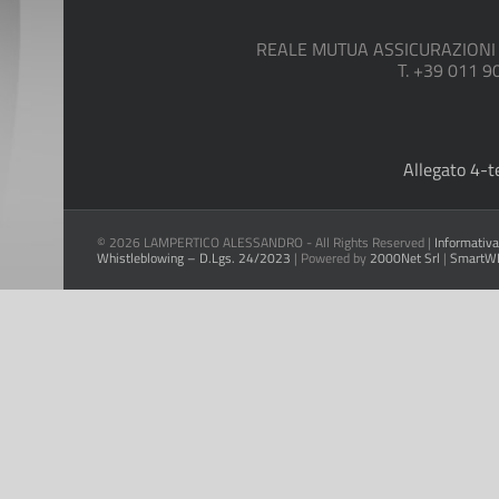
REALE MUTUA ASSICURAZIONI ag.
T. +39 011 9
Allegato 4-t
©
2026 LAMPERTICO ALESSANDRO - All Rights Reserved |
Informativa
Whistleblowing – D.Lgs. 24/2023
| Powered by
2000Net Srl
|
SmartWE