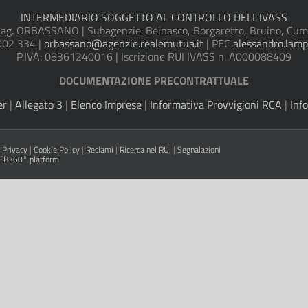
INTERMEDIARIO SOGGETTO AL CONTROLLO DELL’IVASS
 ORBASSANO | Subagenzie: Beinasco, Borgaretto, Bruino, Cumiana
002 334 |
orbassano@agenzie.realemutua.it
| PEC
alessandro.lamp
P.IVA: 08361240016 | Iscrizione RUI IVASS n. A000088409
DOCUMENTAZIONE PRECONTRATTUALE
er
|
Allegato 3
|
Elenco Imprese
|
Informativa Provvigioni RCA
|
Inf
 Privacy
|
Cookie Policy
|
Reclami
|
Ricerca nel RUI
|
Segnalazioni
B360° platform