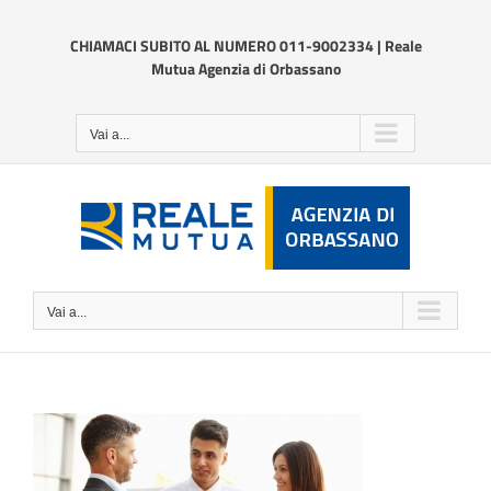
Salta
al
CHIAMACI SUBITO AL NUMERO 011-9002334 | Reale
contenuto
Mutua Agenzia di Orbassano
Vai a...
Vai a...