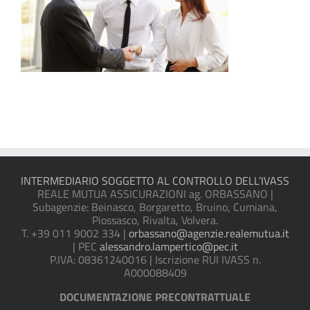
INTERMEDIARIO SOGGETTO AL CONTROLLO DELL’IVASS
REALE MUTUA ASSICURAZIONI ag. ORBASSANO |
Subagenzie: Beinasco, Borgaretto, Bruino, Cumiana,
Piossasco, Rivalta, Volvera.
T. +39 011 9002 334 |
orbassano@agenzie.realemutua.it
| PEC
alessandro.lampertico@pec.it
P.IVA: 08361240016 | Iscrizione RUI IVASS n.
A000088409
DOCUMENTAZIONE PRECONTRATTUALE