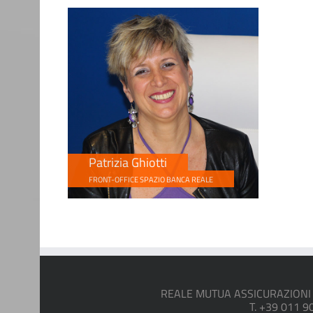
Patrizia Ghiotti
FRONT-OFFICE SPAZIO BANCA REALE
REALE MUTUA ASSICURAZIONI ag.
T. +39 011 9