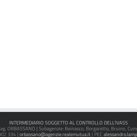
INTERMEDIARIO SOGGETTO AL CONTROLLO DELL’IVASS
 ORBASSANO | Subagenzie: Beinasco, Borgaretto, Bruino, Cumiana
002 334 |
orbassano@agenzie.realemutua.it
| PEC
alessandro.lamp