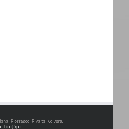
, Piossasco, Rivalta, Volvera.
ertico@pec.it