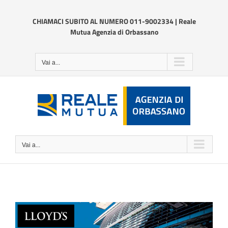
Salta
al
CHIAMACI SUBITO AL NUMERO 011-9002334 | Reale
contenuto
Mutua Agenzia di Orbassano
Vai a...
Vai a...