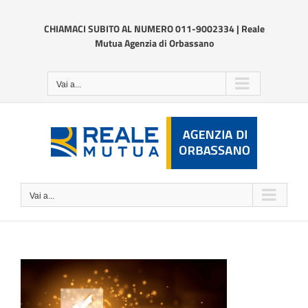
Salta
al
CHIAMACI SUBITO AL NUMERO 011-9002334 | Reale
contenuto
Mutua Agenzia di Orbassano
Vai a...
Vai a...