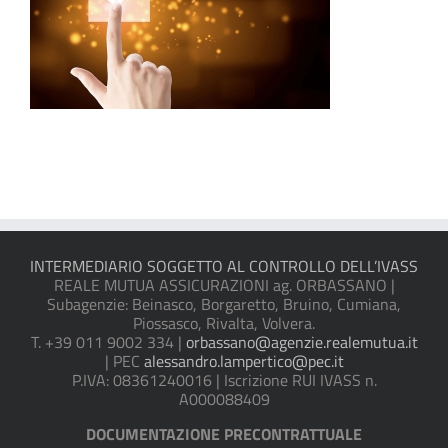
INTERMEDIARIO SOGGETTO AL CONTROLLO DELL’IVASS
REALE MUTUA ASSICURAZIONI ag. ORBASSANO |
Subagenzie: Beinasco, Borgaretto, Bruino, Cumiana,
Piossasco, Rivalta, Volvera.
T. +39 011 9002 334 |
orbassano@agenzie.realemutua.it
| PEC
alessandro.lampertico@pec.it
P.IVA: 08361240016 | Iscrizione RUI IVASS n.
A000088409
DOCUMENTAZIONE PRECONTRATTUALE