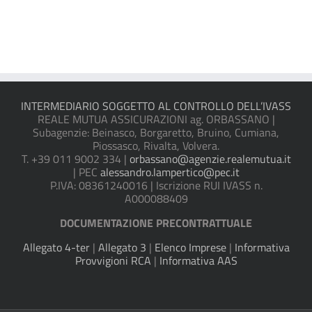
INTERMEDIARIO SOGGETTO AL CONTROLLO DELL’IVASS
REALE MUTUA ASSICURAZIONI ag. ORBASSANO |
Subagenzie: Beinasco, Borgaretto, Bruino, Cumiana,
Piossasco, Rivalta, Volvera.
T. +39 011 9002 334 |
orbassano@agenzie.realemutua.it
| PEC
alessandro.lampertico@pec.it
P.IVA: 08361240016 | Iscrizione RUI IVASS n.
A000088409
DOCUMENTAZIONE PRECONTRATTUALE
Allegato 4-ter
|
Allegato 3
|
Elenco Imprese
|
Informativa
Provvigioni RCA
|
Informativa AAS