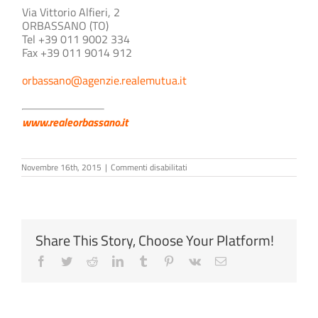
Via Vittorio Alfieri, 2
ORBASSANO (TO)
Tel +39 011 9002 334
Fax +39 011 9014 912
orbassano@agenzie.realemutua.it
www.realeorbassano.it
su
Novembre 16th, 2015
|
Commenti disabilitati
Francesca
Caffa
Share This Story, Choose Your Platform!
Facebook
Twitter
Reddit
LinkedIn
Tumblr
Pinterest
Vk
Email