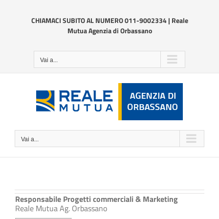
Salta
al
CHIAMACI SUBITO AL NUMERO 011-9002334 | Reale
contenuto
Mutua Agenzia di Orbassano
Vai a...
Vai a...
Responsabile Progetti commerciali & Marketing
Reale Mutua Ag. Orbassano