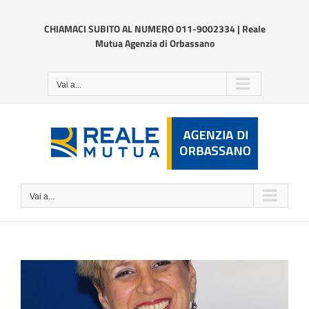
Salta
al
CHIAMACI SUBITO AL NUMERO 011-9002334 | Reale
contenuto
Mutua Agenzia di Orbassano
Vai a...
Vai a...