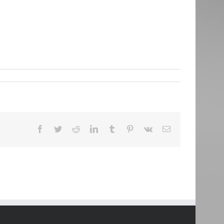
Facebook
Twitter
Reddit
LinkedIn
Tumblr
Pinterest
Vk
Email