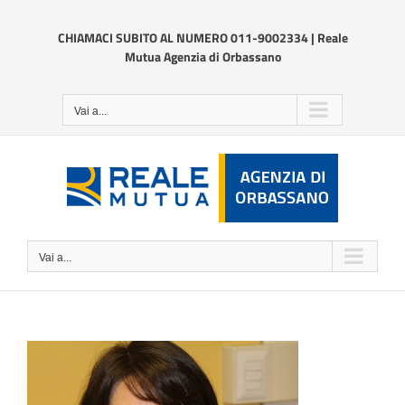
Salta
al
CHIAMACI SUBITO AL NUMERO 011-9002334 | Reale
contenuto
Mutua Agenzia di Orbassano
Vai a...
Vai a...