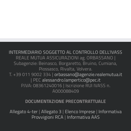
INTERMEDIARIO SOGGETTO AL CONTROLLO DELL’IVASS
REALE MUTUA ASSICURAZIONI ag. ORBASSANO |
Subagenzie: Beinasco, Borgaretto, Bruino, Cumiana,
Piossasco, Rivalta, Volvera.
T. +39 011 9002 334 |
orbassano@agenzie.realemutua.it
| PEC
alessandro.lampertico@pec.it
P.IVA: 08361240016 | Iscrizione RUI IVASS n.
A000088409
DOCUMENTAZIONE PRECONTRATTUALE
Allegato 4-ter
|
Allegato 3
|
Elenco Imprese
|
Informativa
Provvigioni RCA
|
Informativa AAS